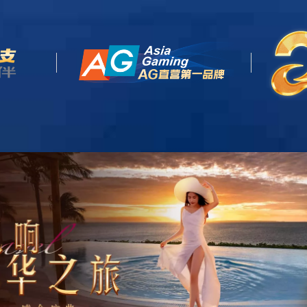
天生赢家
首页
关于我们
业务板块
即发