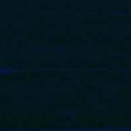
用心耕耘体育产业
用实力创造美好未